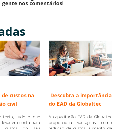
a gente nos comentários!
nadas
 de custos na
Descubra a importância
o civil
do EAD da Globaltec
e texto, tudo o que
A capacitação EAD da Globaltec
 levar em conta para
proporciona vantagens como
os custos do seu
redução de custos, aumento da