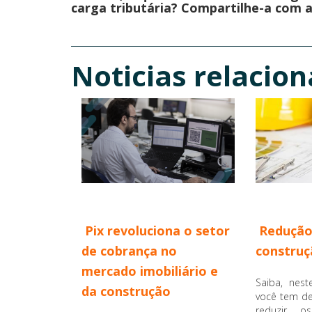
carga tributária? Compartilhe-a com 
Noticias relacio
Pix revoluciona o setor
Redução
de cobrança no
construçã
mercado imobiliário e
Saiba, nest
da construção
você tem de
reduzir 