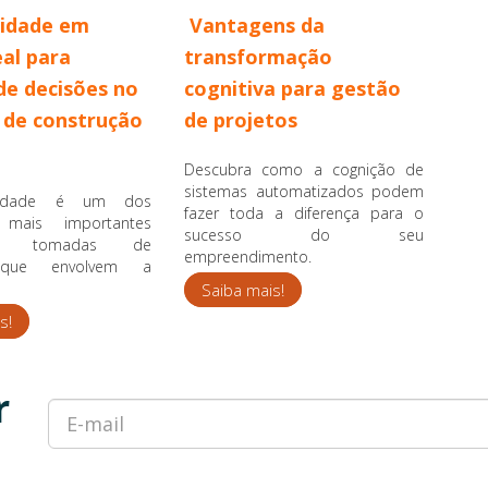
lidade em
Vantagens da
al para
transformação
e decisões no
cognitiva para gestão
de construção
de projetos
Descubra como a cognição de
sistemas automatizados podem
ilidade é um dos
fazer toda a diferença para o
 mais importantes
sucesso do seu
s tomadas de
empreendimento.
 que envolvem a
Saiba mais!
s!
r