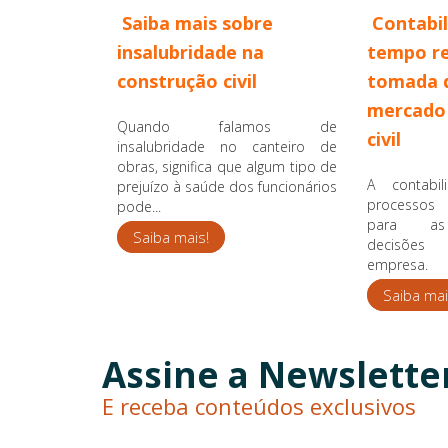
Saiba mais sobre
Contabi
insalubridade na
tempo re
construção civil
tomada d
mercado 
Quando falamos de
civil
insalubridade no canteiro de
obras, significa que algum tipo de
A contab
prejuízo à saúde dos funcionários
processos
pode...
para a
Saiba mais!
decisões
empresa.
Saiba mai
Assine a Newslette
E receba conteúdos exclusivos