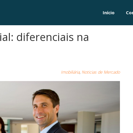
Início
Co
l: diferenciais na
Imobiliária
,
Noticias de Mercado