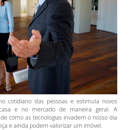
no cotidiano das pessoas e estimula novos
casa e no mercado de maneira geral. A
de como as tecnologias invadem o nosso dia
nça e ainda podem valorizar um imóvel.