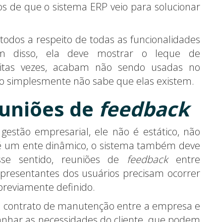
os de que o sistema ERP veio para solucionar
 todos a respeito de todas as funcionalidades
ém disso, ela deve mostrar o leque de
muitas vezes, acabam não sendo usadas no
 simplesmente não sabe que elas existem.
euniões de
feedback
stão empresarial, ele não é estático, não
é um ente dinâmico, o sistema também deve
esse sentido, reuniões de
feedback
entre
representantes dos usuários precisam ocorrer
reviamente definido.
m contrato de manutenção entre a empresa e
panhar as necessidades do cliente, que podem