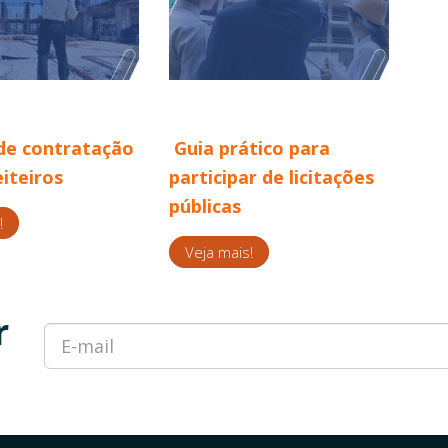
de contratação
Guia prático para
iteiros
participar de licitações
públicas
!
Veja mais!
r