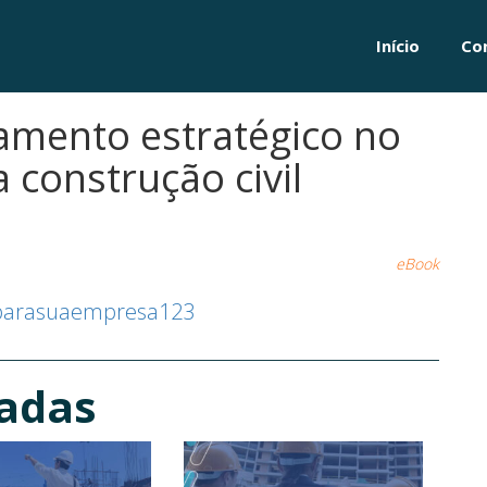
Início
Co
amento estratégico no
a construção civil
eBook
esparasuaempresa123
nadas