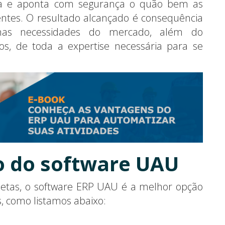
ica e aponta com segurança o quão bem as
entes. O resultado alcançado é consequência
nas necessidades do mercado, além do
s, de toda a expertise necessária para se
o do software UAU
etas, o software ERP UAU é a melhor opção
, como listamos abaixo: