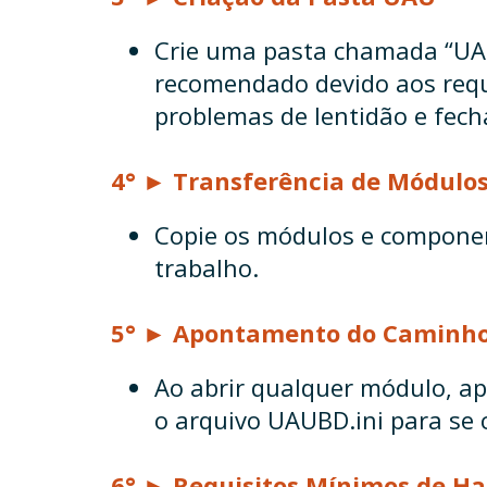
Crie uma pasta chamada “UAU
recomendado devido aos requi
problemas de lentidão e fec
4° ► Transferência de Módulo
Copie os módulos e componen
trabalho.
5° ►
Apontamento do Caminho
Ao abrir qualquer módulo, ap
o arquivo UAUBD.ini para se
6° ►
Requisitos Mínimos de H