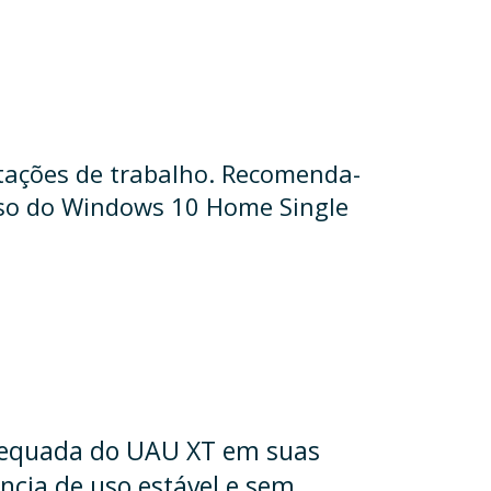
stações de trabalho. Recomenda-
 uso do Windows 10 Home Single
 adequada do UAU XT em suas
ncia de uso estável e sem