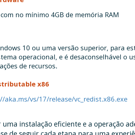
 com no mínimo 4GB de memória RAM
Windows 10 ou uma versão superior, para e
istema operacional, e é desaconselhável o
ações de recursos.
stributable x86
//aka.ms/vs/17/release/vc_redist.x86.exe
ar uma instalação eficiente e a operação
e-se de seguir cada etapa para uma experiê